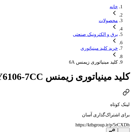
خانه
محصولات
برق و الکترونیک صنعتی
خرید کلید مینیاتوری
کلید مینیاتوری زیمنس 6A
کلید مینیاتوری زیمنس 5SY6106-7CC تیپ C6 6kA
لینک کوتاه
برای اشتراک‌گذاری آسان
https://ktbgroup.ir/p/5rCXDh