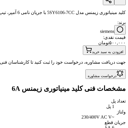
کلید مینیاتوری زیمنس مدل 5SY6106-7CC با جریان نامی 6 آمپر، تیپ C و قدرت قطع 6 کیلوآمپر. انتخابی مطمئن برای محافظت از مدارات
برند:
siemens
قیمت نقدی:
۵۰۰,۰۰۰
تومان
افزودن به سبد خرید
جهت دریافت مشاوره، درخواست خود را ثبت کنید تا کارشناسان فنی ب
درخواست مشاوره
مشخصات فنی
کلید مینیاتوری زیمنس 6A
تعداد پل
1 پل
ولتاژ
~230/400V AC V
جریان قطع
6 kA