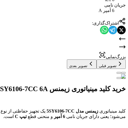
جریان نامی
6 آمپر A
اشتراک‌گذاری:
بزرگ‌نمایی
تصویر قبلی
تصویر بعدی
خرید کلید مینیاتوری زیمنس 5SY6106-7CC 6A تیپ C 6kA
کلید مینیاتوری
زیمنس مدل 5SY6106-7CC
یک تجهیز حفاظتی از نوع
می‌شود؛ یعنی دارای جریان نامی
6 آمپر
و منحنی قطع
تیپ C
است.