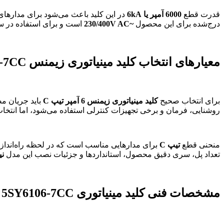
قدرت قطع
6000 آمپر یا 6kA
درج‌شده برای این محصول
~230/400V AC
است و برای استفاده در سی
معیارهای انتخاب کلید مینیاتوری زیمنس 5SY6106-7CC
برای انتخاب صحیح
کلید مینیاتوری زیمنس 6 آمپر تیپ C
باید جریان م
روشنایی، فرمان و برخی تجهیزات کنترلی استفاده می‌شود، اما انتخاب ن
منحنی قطع
تیپ C
برای مدارهایی مناسب است که در لحظه راه‌اندا
تعداد پل، سری دقیق محصول، استانداردها و جزئیات نصب این مدل
نی
مشخصات فنی کلید مینیاتوری Siemens 5SY6106-7CC