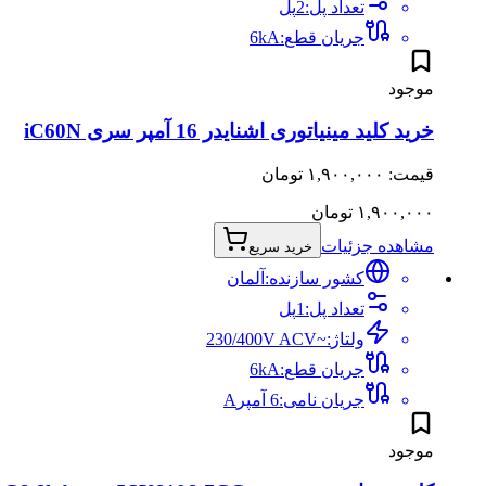
تعداد پل
:
2
پل
جریان قطع
:
kA
6
موجود
خرید کلید مینیاتوری اشنایدر 16 آمپر سری iC60N
قیمت: ۱,۹۰۰,۰۰۰ تومان
۱,۹۰۰,۰۰۰
تومان
مشاهده جزئیات
خرید سریع
کشور سازنده:
آلمان
تعداد پل
:
1
پل
ولتاژ
:
~230/400V AC
V
جریان قطع
:
kA
6
جریان نامی
:
6 آمپر
A
موجود