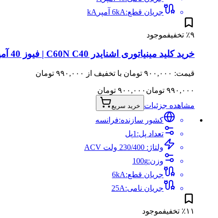
جریان قطع
:
6kA آمپر
kA
۹
٪
تخفیف
موجود
خرید کلید مینیاتوری اشنایدر C60N C40 | فیوز 40 آمپر تیپ C 6kA
قیمت: ۹۰۰,۰۰۰ تومان با تخفیف از ۹۹۰,۰۰۰ تومان
۹۹۰,۰۰۰
تومان
۹۰۰,۰۰۰
تومان
مشاهده جزئیات
خرید سریع
کشور سازنده:
فرانسه
تعداد پل
:
1
پل
ولتاژ
:
230/400 ولت AC
V
وزن
:
g
100
جریان قطع
:
kA
6
جریان نامی
:
A
25
۱۱
٪
تخفیف
موجود