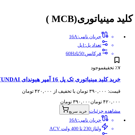
کلید مینیاتوری(MCB )
جریان نامی
:
A
16
تعداد پل
:
1
پل
فرکانس
:
50تا60
Hz
۷
٪
تخفیف
موجود
خرید کلید مینیاتوری تک پل 16 آمپر هیوندای HYUNDAI مدل HGD 63N
قیمت: ۳۹۰,۰۰۰ تومان با تخفیف از ۴۲۰,۰۰۰ تومان
۴۲۰,۰۰۰
تومان
۳۹۰,۰۰۰
تومان
مشاهده جزئیات
خرید سریع
جریان نامی
:
A
16
ولتاژ
:
230 تا 400 ولت AC
V