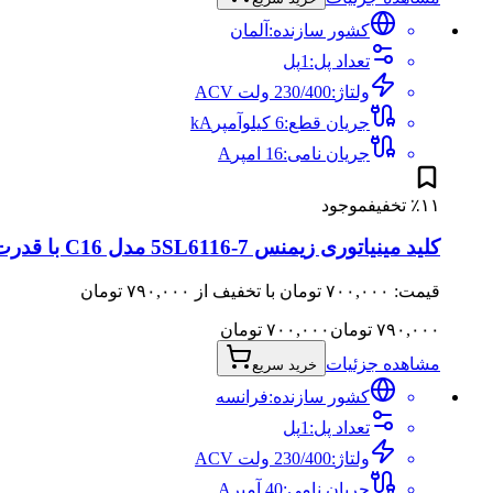
کشور سازنده:
آلمان
تعداد پل
:
1
پل
ولتاژ
:
230/400 ولت AC
V
جریان قطع
:
6 کیلوآمپر
kA
جریان نامی
:
16 امپر
A
۱۱
٪
تخفیف
موجود
کلید مینیاتوری زیمنس 5SL6116-7 مدل C16 با قدرت قطع 6kA
قیمت: ۷۰۰,۰۰۰ تومان با تخفیف از ۷۹۰,۰۰۰ تومان
۷۹۰,۰۰۰
تومان
۷۰۰,۰۰۰
تومان
مشاهده جزئیات
خرید سریع
کشور سازنده:
فرانسه
تعداد پل
:
1
پل
ولتاژ
:
230/400 ولت AC
V
جریان نامی
:
40 آمپر
A