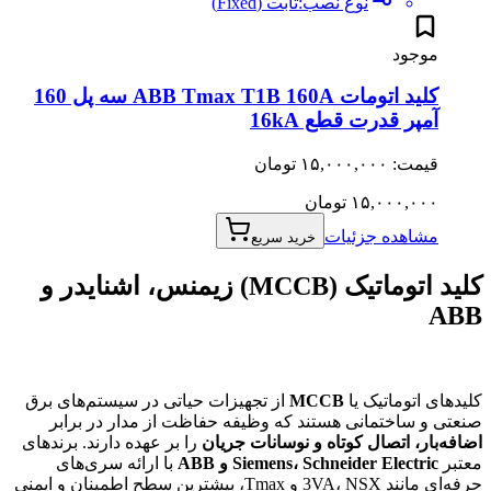
نوع نصب
:
ثابت (Fixed)
موجود
کلید اتومات ABB Tmax T1B 160A سه پل 160
آمپر قدرت قطع 16kA
قیمت: ۱۵,۰۰۰,۰۰۰ تومان
۱۵,۰۰۰,۰۰۰
تومان
مشاهده جزئیات
خرید سریع
کلید اتوماتیک (MCCB) زیمنس، اشنایدر و
ABB
کلیدهای اتوماتیک یا
MCCB
از تجهیزات حیاتی در سیستم‌های برق
صنعتی و ساختمانی هستند که وظیفه حفاظت از مدار در برابر
اضافه‌بار، اتصال کوتاه و نوسانات جریان
را بر عهده دارند. برندهای
معتبر
Siemens، Schneider Electric و ABB
با ارائه سری‌های
حرفه‌ای مانند 3VA، NSX و Tmax، بیشترین سطح اطمینان و ایمنی